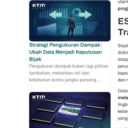
utam
prog
ES
Tr
Strategi Pengukuran Dampak:
Seja
Ubah Data Menjadi Keputusan
dido
Bijak
tetap
Pengukuran dampak bukan lagi pilihan
peru
tambahan, melainkan inti dari
kapa
ketahanan bisnis jangka panjang....
dan n
Dala
mela
ling
kebe
yang