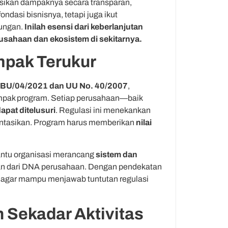
ikan dampaknya secara transparan,
dasi bisnisnya, tetapi juga ikut
kungan.
Inilah esensi dari keberlanjutan
rusahaan dan ekosistem di sekitarnya.
mpak Terukur
MBU/04/2021 dan UU No. 40/2007
,
mpak program. Setiap perusahaan—baik
pat ditelusuri
. Regulasi ini menekankan
entasikan. Program harus memberikan
nilai
antu organisasi merancang
sistem dan
n dari DNA perusahaan. Dengan pendekatan
i agar mampu menjawab tuntutan regulasi
n Sekadar Aktivitas