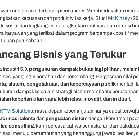
awan adalah aset terbesar perusahaan. Memberdayakan mereka
ngkatkan kepuasan dan produktivitas kerja. Studi
McKinsey
(20
iatif sosial dan lingkungan meningkatkan motivasi dan retensi 
a karyawan yang terlibat dalam program berdampak positif meras
 tujuan perusahaan.
ncang Bisnis yang Terukur
a Industri 5.0,
pengukuran dampak bukan lagi pilihan, melain
nisasi yang ingin bertahan dan berkembang. Pergeseran nilai pe
nta, sistem, pengetahuan, dan kepercayaan publik
menjadi f
ukuran dampak ke dalam strategi bisnis membantu perusahaa
jalan keberlanjutan yang lebih jelas, inovatif, dan inklusif.
KTM Solutions
, masa depan keberlanjutan hanya dapat terwu
sformasi talenta
dan
penguatan sistem
dengan komitmen pada 
led consulting
, kami percaya bahwa pengukuran dampak dapa
nisasi menuju pertumbuhan yang bertanggung jawab, resilien, d