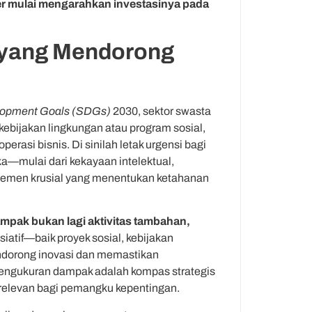
er mulai mengarahkan investasinya pada
 yang Mendorong
lopment Goals (SDGs)
2030, sektor swasta
kebijakan lingkungan atau program sosial,
erasi bisnis. Di sinilah letak urgensi bagi
a—mulai dari kekayaan intelektual,
elemen krusial yang menentukan ketahanan
pak bukan lagi aktivitas tambahan,
iatif—baik proyek sosial, kebijakan
ndorong inovasi dan memastikan
 pengukuran dampak adalah kompas strategis
relevan bagi pemangku kepentingan.