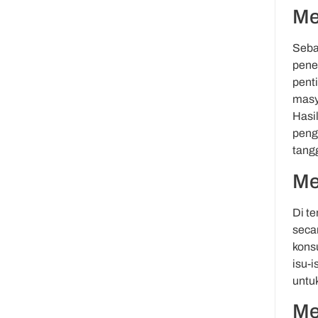
Me
Seba
pene
pent
masy
Hasi
peng
tang
Me
Di t
seca
kons
isu-
untuk
Me