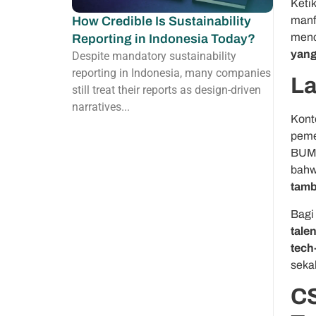
Keti
How Credible Is Sustainability
manf
menc
Reporting in Indonesia Today?
yang
Despite mandatory sustainability
reporting in Indonesia, many companies
La
still treat their reports as design-driven
narratives...
Kont
peme
BUMN
bahw
tamb
Bagi
tale
tech
seka
CS