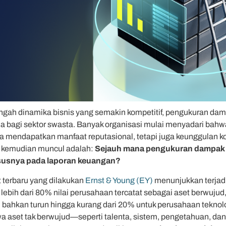
engah dinamika bisnis yang semakin kompetitif, pengukuran damp
a bagi sektor swasta. Banyak organisasi mulai menyadari ba
a mendapatkan manfaat reputasional, tetapi juga keunggulan ko
 kemudian muncul adalah:
Sejauh mana pengukuran dampak in
usnya pada laporan keuangan?
t terbaru yang dilakukan
Ernst & Young (EY)
menunjukkan terjadi
lebih dari 80% nilai perusahaan tercatat sebagai aset berwujud
 bahkan turun hingga kurang dari 20% untuk perusahaan teknolo
a aset tak berwujud—seperti talenta, sistem, pengetahuan, da