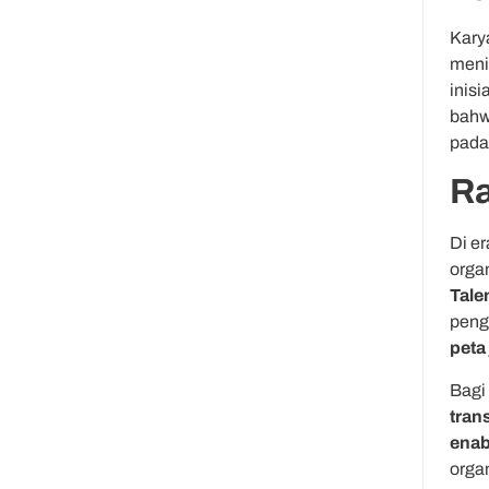
Kary
meni
inis
bahw
pada
Ra
Di er
orga
Tale
peng
peta 
Bagi
tran
enab
orga