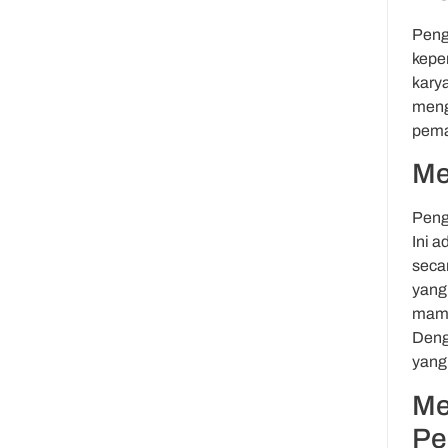
Peng
kepe
kary
meng
pema
Me
Peng
Ini 
seca
yang
mamp
Deng
yang 
Me
Pe