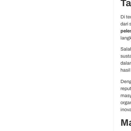
T
Di t
dari
pele
lang
Sala
susta
dala
hasi
Deng
repu
masya
orga
inov
Ma