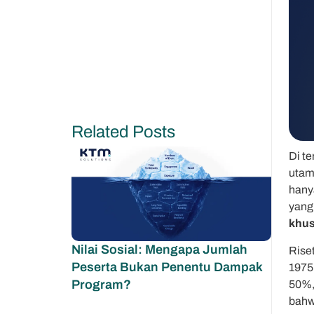
Related Posts
Di t
utam
hany
yang
khus
Nilai Sosial: Mengapa Jumlah
Rise
Peserta Bukan Penentu Dampak
1975 
Program?
50%,
bahw