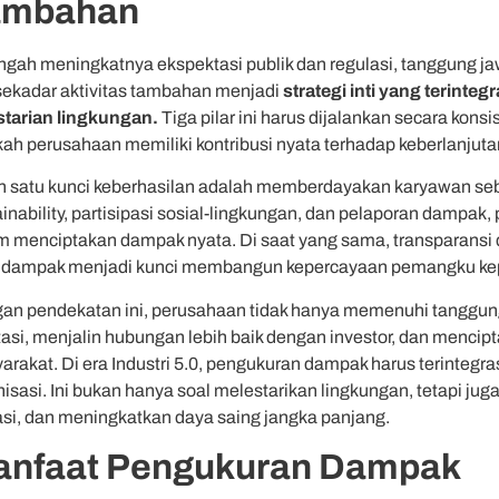
ambahan
engah meningkatnya ekspektasi publik dan regulasi, tanggung j
 sekadar aktivitas tambahan menjadi
strategi inti yang terinteg
starian lingkungan.
Tiga pilar ini harus dijalankan secara kons
kah perusahaan memiliki kontribusi nyata terhadap keberlanjuta
h satu kunci keberhasilan adalah memberdayakan karyawan seb
inability, partisipasi sosial-lingkungan, dan pelaporan dampak,
m menciptakan dampak nyata. Di saat yang sama, transparans
l dampak menjadi kunci membangun kepercayaan pemangku ke
an pendekatan ini, perusahaan tidak hanya memenuhi tanggun
tasi, menjalin hubungan lebih baik dengan investor, dan mencip
rakat. Di era Industri 5.0, pengukuran dampak harus terintegra
nisasi. Ini bukan hanya soal melestarikan lingkungan, tetapi ju
asi, dan meningkatkan daya saing jangka panjang.
nfaat Pengukuran Dampak