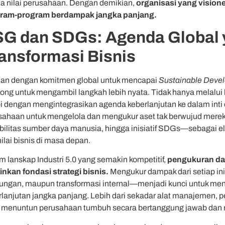
a nilai perusahaan. Dengan demikian,
organisasi yang vision
ram-program berdampak jangka panjang.
G dan SDGs: Agenda Global
ansformasi Bisnis
lan dengan komitmen global untuk mencapai
Sustainable Deve
rong untuk mengambil langkah lebih nyata. Tidak hanya melalui 
i dengan mengintegrasikan agenda keberlanjutan ke dalam inti op
sahaan untuk mengelola dan mengukur aset tak berwujud merek
bilitas sumber daya manusia, hingga inisiatif SDGs—sebagai 
ilai bisnis di masa depan.
m lanskap Industri 5.0 yang semakin kompetitif,
pengukuran dam
inkan fondasi strategi bisnis.
Mengukur dampak dari setiap inis
kungan, maupun transformasi internal—menjadi kunci untuk me
rlanjutan jangka panjang. Lebih dari sekadar alat manajemen,
 menuntun perusahaan tumbuh secara bertanggung jawab dan 