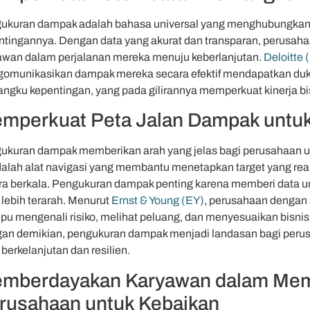
ukuran dampak adalah bahasa universal yang menghubungka
ntingannya. Dengan data yang akurat dan transparan, perusahaa
awan dalam perjalanan mereka menuju keberlanjutan.
Deloitte 
omunikasikan dampak mereka secara efektif mendapatkan dukun
ngku kepentingan, yang pada gilirannya memperkuat kinerja bi
mperkuat Peta Jalan Dampak untu
ukuran dampak memberikan arah yang jelas bagi perusahaan un
adalah alat navigasi yang membantu menetapkan target yang r
ra berkala. Pengukuran dampak penting karena memberi data u
 lebih terarah. Menurut
Ernst & Young (EY)
, perusahaan dengan s
u mengenali risiko, melihat peluang, dan menyesuaikan bisnis
an demikian, pengukuran dampak menjadi landasan bagi per
berkelanjutan dan resilien.
mberdayakan Karyawan dalam Mem
rusahaan untuk Kebaikan