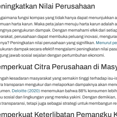
ningkatkan Nilai Perusahaan
gaimana fungsi kompas yang tidak hanya dapat menunjukkan a
muan harta karun. Maka peta jalan menuju harta karun adalah 
ingnya pengukuran dampak. Dengan memahami efek dari setiap 
arakat, perusahaan dapat membuka peluang inovasi, mengurangi
lnya? Peningkatan nilai perusahaan yang signifikan.
Menurut pe
ukuran dampak secara efektif mengalami peningkatan nilai pasa
gung jawab sosial sejalan dengan pertumbuhan ekonomi.
mperkuat Citra Perusahaan di Mas
engah kesadaran masyarakat yang semakin tinggi terhadap isu-i
ra transparan mengukur dan melaporkan dampaknya akan menda
umen.
Deloitte (2020)
menemukan bahwa 88% konsumen lebih 
isu sosial dan lingkungan yang mereka yakini. Dengan demikian
 transparansi, tetapi juga sebagai strategi untuk membangun rep
mperkuat Keterlibatan Pemangku 