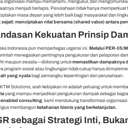
ka organisasi mampu memahami, mengukur, dan mengomunikas
aatnya menjadi berlapis. Perusahaan tidak hanya memperkuat fon
iptakan masa depan yang lebih baik bagi masyarakat dan ling
 sejati: menciptakan nilai bersama (shared value) antara pe
ndasan Kekuatan Prinsip Da
eks Indonesia pun mempertegas urgensi ini.
Melalui PER-05/
rintah menegaskan pentingnya pengukuran dan pelaporan da
 maupun swasta—didorong untuk
memastikan dampaknya da
a program sosial atau lingkungan tidak cukup hanya diimplem
ah yang nyata
bagi pemangku kepentingan dan perusahaan.
 KTM Solutions, arah kebijakan ini adalah peluang untuk memb
nta
yang mampu menjadikan pengukuran dampak sebagai bagia
-enabled consulting
, kami mendukung transformasi organisas
ligus membangun
ketahanan bisnis yang berkelanjutan.
R sebagai Strategi Inti, Buka