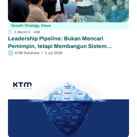
Growth Strategy
,
News
5 Menit
498
Leadership Pipeline: Bukan Mencari
Pemimpin, tetapi Membangun Sistem
Bertumbuh
KTM Solutions
•
1 Jul 2026