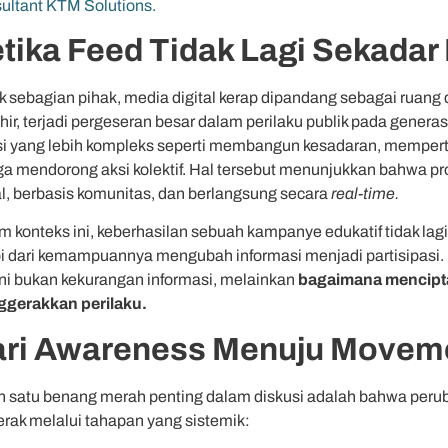
ultant KTM Solutions.
tika Feed Tidak Lagi Sekadar
k sebagian pihak, media digital kerap dipandang sebagai ruang
hir, terjadi pergeseran besar dalam perilaku publik pada gener
si yang lebih kompleks seperti membangun kesadaran, mempert
a mendorong aksi kolektif. Hal tersebut menunjukkan bahwa pros
al, berbasis komunitas, dan berlangsung secara
real-time.
 konteks ini, keberhasilan sebuah kampanye edukatif tidak lagi
pi dari kemampuannya mengubah informasi menjadi partisipasi. 
 ini bukan kekurangan informasi, melainkan
bagaimana mencipta
gerakkan perilaku.
ri Awareness Menuju Movem
h satu benang merah penting dalam diskusi adalah bahwa perubaha
erak melalui tahapan yang sistemik: