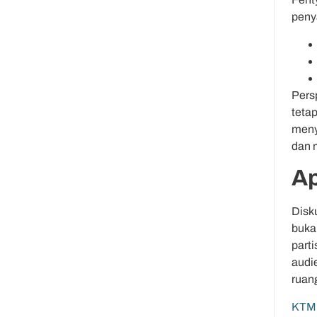
peny
Pers
teta
meny
dan 
Ap
Disk
buka
part
audie
ruang
KTM 