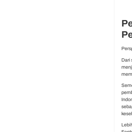
Pe
Pe
Persp
Dari 
menj
memp
Seme
pemb
Indo
seba
keseh
Lebi
Fent