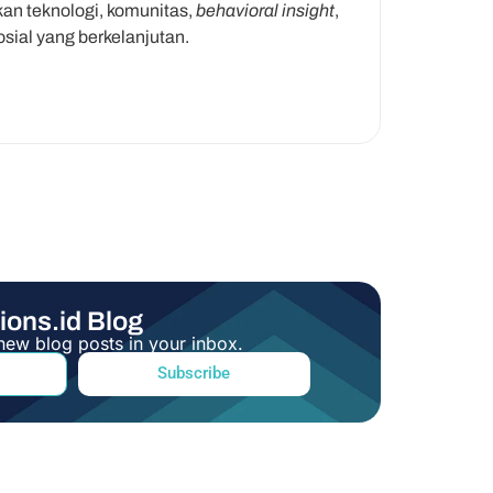
an teknologi, komunitas,
behavioral insight
,
al yang berkelanjutan.
ions.id Blog
new blog posts in your inbox.
Subscribe