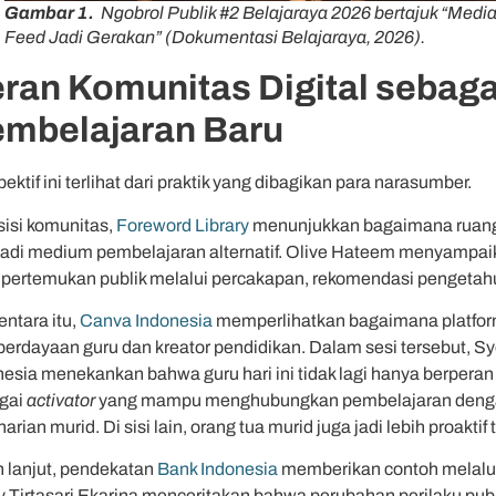
Gambar 1.
Ngobrol Publik #2 Belajaraya 2026 bertajuk “Media 
Feed Jadi Gerakan” (Dokumentasi Belajaraya, 2026).
ran Komunitas Digital sebagai
mbelajaran Baru
ektif ini terlihat dari praktik yang dibagikan para narasumber.
sisi komunitas,
Foreword Library
menunjukkan bagaimana ruang 
adi medium pembelajaran alternatif. Olive Hateem menyampa
ertemukan publik melalui percakapan, rekomendasi pengetahua
ntara itu,
Canva Indonesia
memperlihatkan bagaimana platfor
erdayaan guru dan kreator pendidikan. Dalam sesi tersebut, S
nesia menekankan bahwa guru hari ini tidak lagi hanya berperan
gai
activator
yang mampu menghubungkan pembelajaran dengan 
arian murid. Di sisi lain, orang tua murid juga jadi lebih proakti
h lanjut, pendekatan
Bank Indonesia
memberikan contoh melal
y Tirtasari Ekarina menceritakan bahwa perubahan perilaku publ