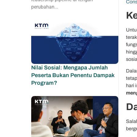
Cons
perubahan...
Ke
Untu
terak
fung
hingg
sosi
Nilai Sosial: Mengapa Jumlah
Dalam
Peserta Bukan Penentu Dampak
teta
Program?
hari
meng
Da
Sala
berg