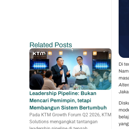
Related Posts
Di te
Namu
masa
Alter
Jakar
Leadership Pipeline: Bukan
Mencari Pemimpin, tetapi
Disk
Membangun Sistem Bertumbuh
moder
Pada KTM Growth Forum Q2 2026, KTM
belaj
Solutions mengangkat tantangan
yang
leadership pipeline di tengah