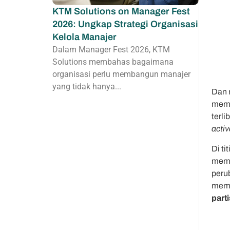
KTM Solutions on Manager Fest
2026: Ungkap Strategi Organisasi
Kelola Manajer
Dalam Manager Fest 2026, KTM
Solutions membahas bagaimana
organisasi perlu membangun manajer
yang tidak hanya...
Dan 
memb
terl
acti
Di ti
memu
peru
mem
parti