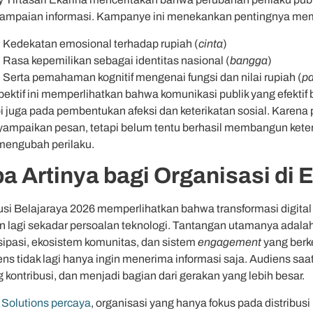
ampaian informasi. Kampanye ini menekankan pentingnya mem
Kedekatan emosional terhadap rupiah (
cinta
)
Rasa kepemilikan sebagai identitas nasional (
bangga
)
Serta pemahaman kognitif mengenai fungsi dan nilai rupiah (
p
pektif ini memperlihatkan bahwa komunikasi publik yang efektif 
pi juga pada pembentukan afeksi dan keterikatan sosial. Karen
ampaikan pesan, tetapi belum tentu berhasil membangun keteri
mengubah perilaku.
a Artinya bagi Organisasi di E
usi Belajaraya 2026 memperlihatkan bahwa transformasi digital
n lagi sekadar persoalan teknologi. Tantangan utamanya ada
isipasi, ekosistem komunitas, dan sistem
engagement
yang berke
ns tidak lagi hanya ingin menerima informasi saja. Audiens saat i
 kontribusi, dan menjadi bagian dari gerakan yang lebih besar.
Solutions percaya
, organisasi yang hanya fokus pada distribus