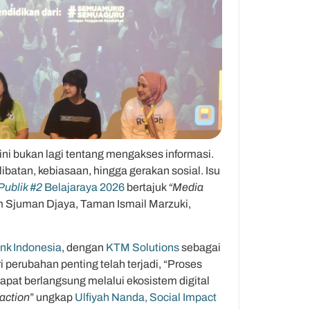
 ini bukan lagi tentang mengakses informasi.
atan, kebiasaan, hingga gerakan sosial. Isu
Publik #2
Belajaraya 2026
bertajuk
“Media
m Sjuman Djaya, Taman Ismail Marzuki,
nk Indonesia
, dengan
KTM Solutions
sebagai
perubahan penting telah terjadi, “Proses
 dapat berlangsung melalui ekosistem digital
action
” ungkap
Ulfiyah Nanda, Social Impact