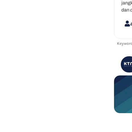
jang
dan
Keyword