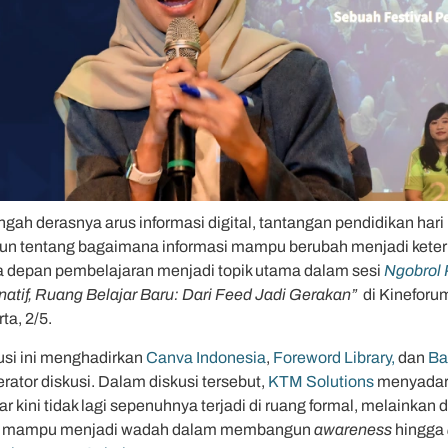
ngah derasnya arus informasi digital, tantangan pendidikan hari
n tentang bagaimana informasi mampu berubah menjadi keterlib
 depan pembelajaran menjadi topik utama dalam sesi
Ngobrol 
natif, Ruang Belajar Baru: Dari Feed Jadi Gerakan”
di Kineforu
ta, 2/5.
usi ini menghadirkan
Canva Indonesia
,
Foreword Library,
dan
Ba
ator diskusi. Dalam diskusi tersebut,
KTM Solutions
menyadari 
ar kini tidak lagi sepenuhnya terjadi di ruang formal, melainkan
 mampu menjadi wadah dalam membangun
awareness
hingga