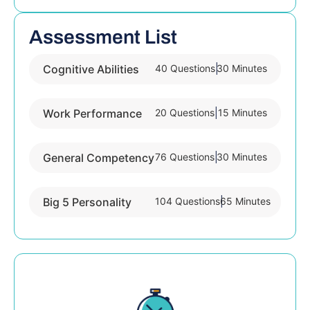
Assessment List
|
Cognitive Abilities
40 Questions
30 Minutes
|
Work Performance
20 Questions
15 Minutes
|
General Competency
76 Questions
30 Minutes
|
Big 5 Personality
104 Questions
65 Minutes