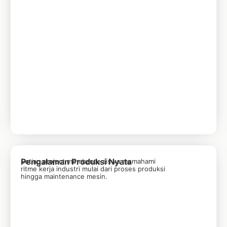
Pengalaman Produksi Nyata
Setiap project membantu siswa memahami
ritme kerja industri mulai dari proses produksi
hingga maintenance mesin.