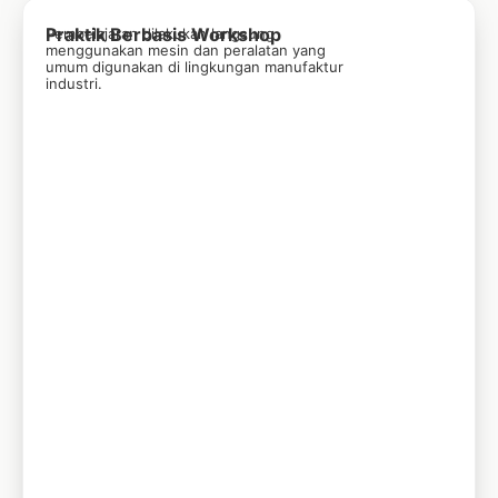
Praktik Berbasis Workshop
Pembelajaran dilakukan langsung
menggunakan mesin dan peralatan yang
umum digunakan di lingkungan manufaktur
industri.