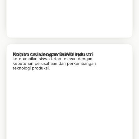
Kolaborasi dengan Dunia Industri
Program disusun bersama DUDI agar
keterampilan siswa tetap relevan dengan
kebutuhan perusahaan dan perkembangan
teknologi produksi.